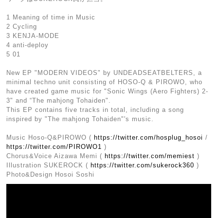
1 Meaning of time in Music
2 Cycling
3 KENJA-MODE
4 anti-deploy
5 01
New EP "MODERN VIDEOS" by UNDEADSEATBELTERS, a
minimal techno unit consisting of HOSO-Q & PIROWO, who
have created game music for "Sonic Wings (Aero Fighters) 2-
3" and “The mahjong Tohaiden".
This EP contains five tracks in total, including a song
inspired by "The mahjong Tohaiden"'s music.
Music Hoso-Q&PIROWO (
https://twitter.com/hosplug_hosoi
/
https://twitter.com/PIROWO1
)
Chorus&Voice Aizawa Memi (
https://twitter.com/memiest
)
Illustration SUKEROCK (
https://twitter.com/sukerock360
)
Photo&Design Hosoi Soshi