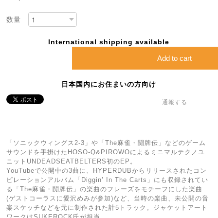
数量
International shipping available
Add to cart
日本国内にお住まいの方向け
通報する
「ソニックウィングス2-3」や「The麻雀・闘牌伝」などのゲーム
サウンドを手掛けたHOSO-Q&PIROWOによるミニマルテクノユ
ニットUNDEADSEATBELTERS初のEP。
YouTubeで公開中の3曲に、HYPERDUBからリリースされたコン
ピレーションアルバム「Diggin’ In The Carts」にも収録されてい
る「The麻雀・闘牌伝」の楽曲のフレーズをモチーフにした楽曲
(ゲストコーラスに愛沢めみが参加)など、当時の楽曲、未公開の音
楽スケッチなどを元に制作された計5トラック。ジャケットアート
ワークはSUKEROCK氏が担当。